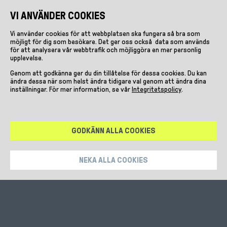
VI ANVÄNDER COOKIES
Vi använder cookies för att webbplatsen ska fungera så bra som
möjligt för dig som besökare. Det ger oss också data som används
för att analysera vår webbtrafik och möjliggöra en mer personlig
upplevelse.
Genom att godkänna ger du din tillåtelse för dessa cookies. Du kan
ändra dessa när som helst ändra tidigare val genom att ändra dina
inställningar.
För mer information, se vår
Integritetspolicy
.
GODKÄNN ALLA COOKIES
VÅRT ERBJUDANDE
NEKA ALLA COOKIES
RÖSTER OM JSB