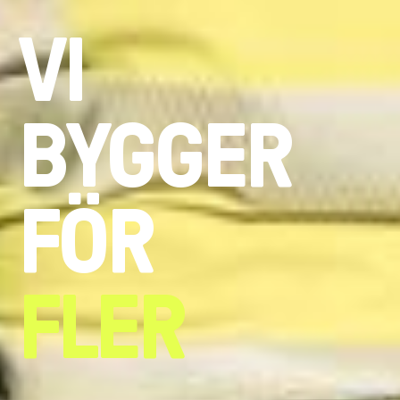
VI
BYGGER
FÖR
FLER